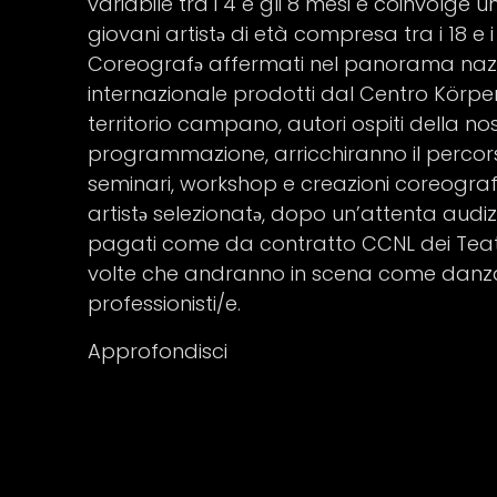
variabile tra i 4 e gli 8 mesi e coinvolge 
giovani artistə di età compresa tra i 18 e i
Coreografə affermati nel panorama naz
internazionale prodotti dal Centro Körper
territorio campano, autori ospiti della no
programmazione, arricchiranno il percors
seminari, workshop e creazioni coreografic
artistə selezionatə, dopo un’attenta audi
pagati come da contratto CCNL dei Teatri 
volte che andranno in scena come danza
professionisti/e.
Approfondisci