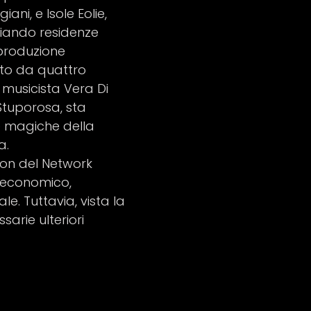
ani, e Isole Eolie,
viando residenze
 produzione
sto da quattro
 musicista Vera Di
Stuporosa, sta
e magiche della
a.
tion del Network
o economico,
e. Tuttavia, vista la
arie ulteriori