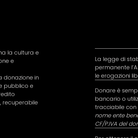
ma la cultura e
La legge di stab
one e
permanente l’Ar
le erogazioni li
na donazione in
e pubblico e
Donare è sempli
redito
bancario o util
 recuperabile
tracciabile con 
nome ente benef
CF/P.IVA del do