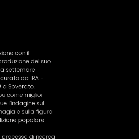
ione con il
produzione del suo
à a settembre
 curato da IRA -
s) a Soverato.
bu come miglior
e l’indagine sul
agia e sulla figura
dizione popolare
 processo di ricerca