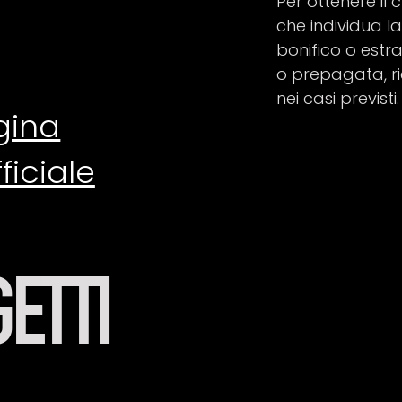
Per ottenere il
che individua l
bonifico o estra
o prepagata, ri
nei casi previsti.
gina
ficiale
GETTI