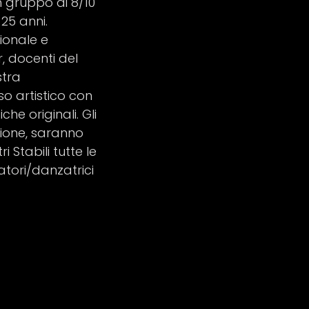
un gruppo di 8/10
 25 anni.
ionale e
, docenti del
stra
o artistico con
he originali. Gli
zione, saranno
Stabili tutte le
tori/danzatrici