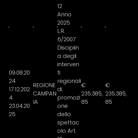
12
Anno
2025
L.R.
6/2007
Disciplin
a degli
interven
09.08.20
ti
24
regionali
REGIONE
€
€
17.12.202
di
CAMPAN
235.385,
235.385,
4
promozi
IA
85
85
23.04.20
one
25
dello
spettac
olo Art.