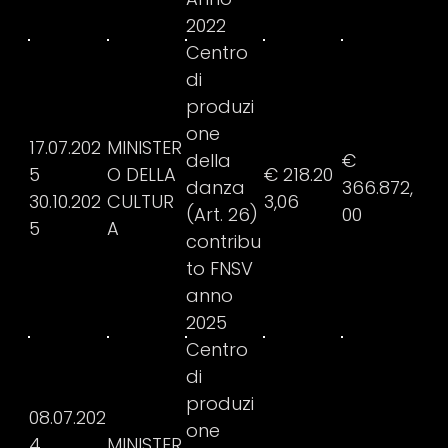
2022
Centro
di
produzi
one
17.07.202
MINISTER
della
€
5
O DELLA
€ 218.20
danza
366.872,
30.10.202
CULTUR
3,06
(Art. 26)
00
5
A
contribu
to FNSV
anno
2025
Centro
di
produzi
08.07.202
one
4
MINISTER