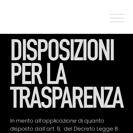
DISPOSIZIONI
PER LA
TRASPARENZA
In merito all’applicazione di quanto
disposto dall´art. 9, del Decreto Legge 8