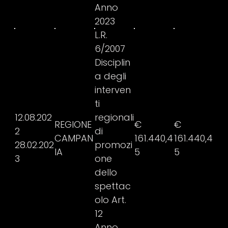
Anno
2023
L.R.
6/2007
Disciplin
a degli
interven
ti
12.08.202
regionali
REGIONE
€
€
2
di
CAMPAN
161.440,4
161.440,4
28.02.202
promozi
IA
5
5
3
one
dello
spettac
olo Art.
12
Anno