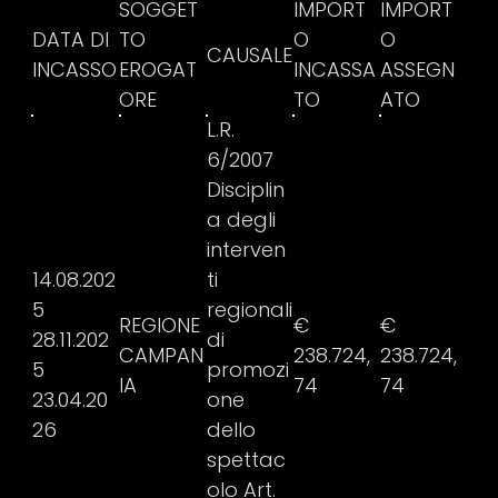
SOGGET
IMPORT
IMPORT
DATA DI
TO
O
O
CAUSALE
INCASSO
EROGAT
INCASSA
ASSEGN
ORE
TO
ATO
L.R.
6/2007
Disciplin
a degli
interven
14.08.202
ti
5
regionali
REGIONE
€
€
28.11.202
di
CAMPAN
238.724,
238.724,
5
promozi
IA
74
74
23.04.20
one
26
dello
spettac
olo Art.