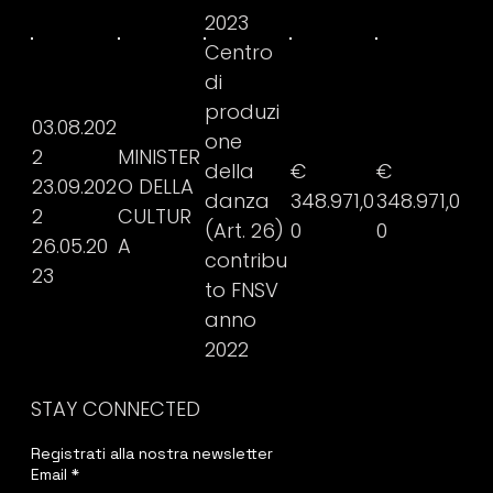
2023
Centro
di
produzi
03.08.202
one
2
MINISTER
della
€
€
23.09.202
O DELLA
danza
348.971,0
348.971,0
2
CULTUR
(Art. 26)
0
0
26.05.20
A
contribu
23
to FNSV
anno
2022
STAY CONNECTED
Registrati alla nostra newsletter
Email
*