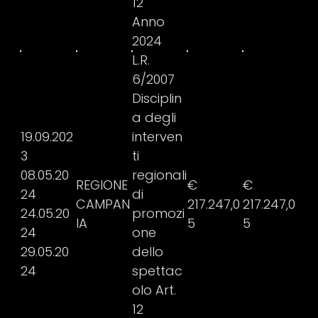
12
Anno
2024
L.R.
6/2007
Disciplin
a degli
19.09.202
interven
3
ti
08.05.20
regionali
REGIONE
€
€
24
di
CAMPAN
217.247,0
217.247,0
24.05.20
promozi
IA
5
5
24
one
29.05.20
dello
24
spettac
olo Art.
12