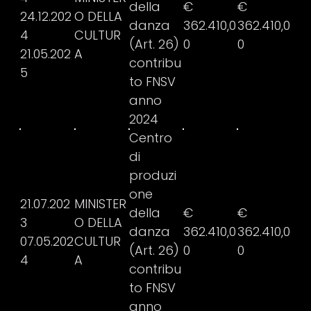
della
€
€
24.12.202
O DELLA
danza
362.410,0
362.410,0
4
CULTUR
(Art. 26)
0
0
21.05.202
A
contribu
5
to FNSV
anno
2024
Centro
di
produzi
one
21.07.202
MINISTER
della
€
€
3
O DELLA
danza
362.410,0
362.410,0
07.05.202
CULTUR
(Art. 26)
0
0
4
A
contribu
to FNSV
anno