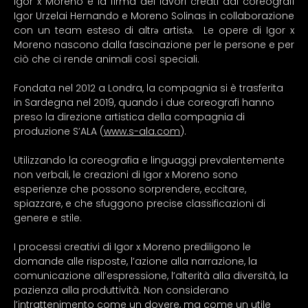
Igor x Moreno è la firma dei lavori creati dai coreografi 
Igor Urzelai Hernando e Moreno Solinas in collaborazione 
con un team esteso di altrə artistə.  Le opere di Igor x 
Moreno nascono dalla fascinazione per le persone e per 
ciò che ci rende animali così speciali.
Fondata nel 2012 a Londra, la compagnia si è trasferita 
in Sardegna nel 2019, quando i due coreografi hanno 
preso la direzione artistica della compagnia di 
produzione S’ALA (
www.s-ala.com
).
Utilizzando la coreografia e linguaggi prevalentemente 
non verbali, le creazioni di Igor x Moreno sono 
esperienze che possono sorprendere, eccitare, 
spiazzare, e che sfuggono precise classificazioni di 
genere e stile.
I processi creativi di Igor x Moreno prediligono le 
domande alle risposte, l’azione alla narrazione, la 
comunicazione all’espressione, l’alterità alla diversità, la 
pazienza alla produttività. Non considerano 
l’intrattenimento come un dovere, ma come un utile 