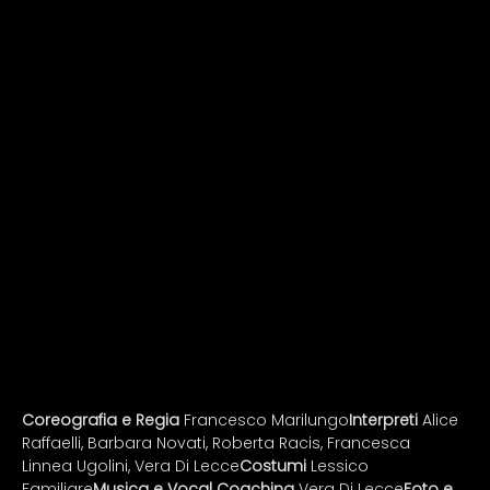
Coreografia e Regia
 Francesco Marilungo
Interpreti
 Alice 
Raffaelli, Barbara Novati, Roberta Racis, Francesca 
Linnea Ugolini, Vera Di Lecce
Costumi
 Lessico 
Familiare
Musica e Vocal Coaching
 Vera Di Lecce
Foto e 