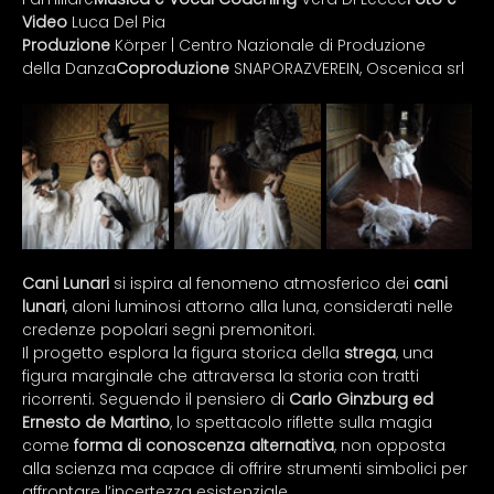
Video 
Luca Del Pia
Produzione
 Körper | Centro Nazionale di Produzione 
della Danza
Coproduzione
 SNAPORAZVEREIN, Oscenica srl
Cani Lunari
 si ispira al fenomeno atmosferico dei 
cani 
lunari
, aloni luminosi attorno alla luna, considerati nelle 
credenze popolari segni premonitori.
Il progetto esplora la figura storica della 
strega
, una 
figura marginale che attraversa la storia con tratti 
ricorrenti. Seguendo il pensiero di 
Carlo Ginzburg ed 
Ernesto de Martino
, lo spettacolo riflette sulla magia 
come 
forma di conoscenza alternativa
, non opposta 
alla scienza ma capace di offrire strumenti simbolici per 
affrontare l’incertezza esistenziale.