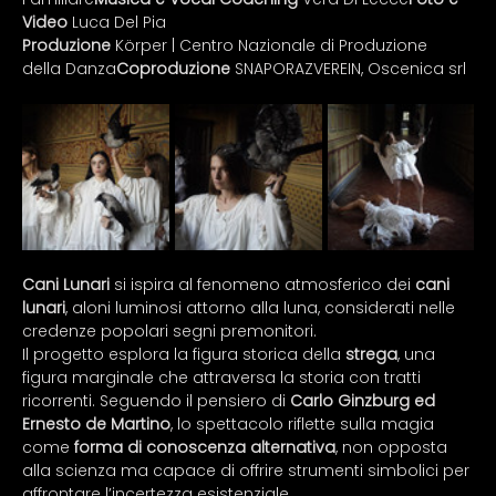
Video 
Luca Del Pia
Produzione
 Körper | Centro Nazionale di Produzione 
della Danza
Coproduzione
 SNAPORAZVEREIN, Oscenica srl
Cani Lunari
 si ispira al fenomeno atmosferico dei 
cani 
lunari
, aloni luminosi attorno alla luna, considerati nelle 
credenze popolari segni premonitori.
Il progetto esplora la figura storica della 
strega
, una 
figura marginale che attraversa la storia con tratti 
ricorrenti. Seguendo il pensiero di 
Carlo Ginzburg ed 
Ernesto de Martino
, lo spettacolo riflette sulla magia 
come 
forma di conoscenza alternativa
, non opposta 
alla scienza ma capace di offrire strumenti simbolici per 
affrontare l’incertezza esistenziale.