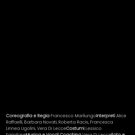
Coreografia e Regia
 Francesco Marilungo
Interpreti
 Alice 
Raffaelli, Barbara Novati, Roberta Racis, Francesca 
Linnea Ugolini, Vera Di Lecce
Costumi
 Lessico 
Familiare
Musica e Vocal Coaching
 Vera Di Lecce
Foto e 