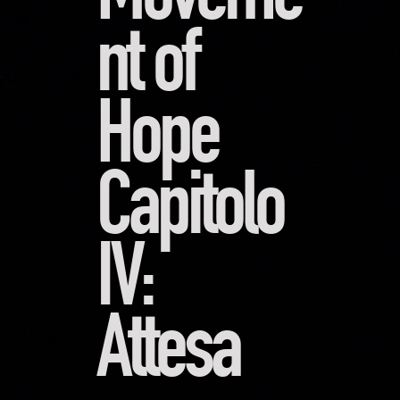
Moveme
nt of
Hope
Capitolo
IV:
Attesa