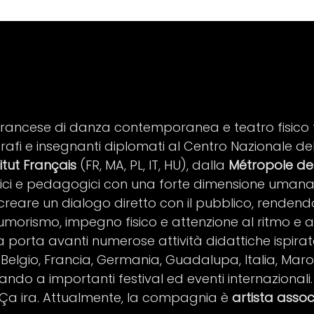
rancese di danza contemporanea e teatro fisic
rafi e insegnanti diplomati al Centro Nazionale de
titut Français
(FR, MA, PL, IT, HU), dalla
Métropole de
ici e pedagogici con una forte dimensione umana e 
creare un dialogo diretto con il pubblico, rendendo
 di umorismo, impegno fisico e attenzione al ritmo e
orta avanti numerose attività didattiche ispirate 
n Belgio, Francia, Germania, Guadalupa, Italia, Mar
ndo a importanti festival ed eventi internazionali
 Ça ira. Attualmente, la compagnia è
artista assoc