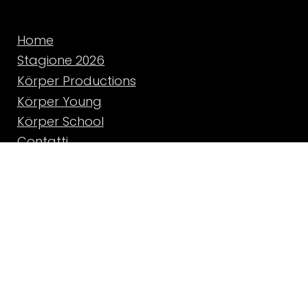
Home
Stagione 2026
Körper Productions
Körper Young
Körper School
Contatti
About Körper
CONTACT US
info@korper.it
+39 081 2457415
80121 Napoli
Sede principale:
Via Vannella Gaetani 27 (Piazza Vittoria)