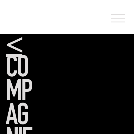
<
CO
MP
AG